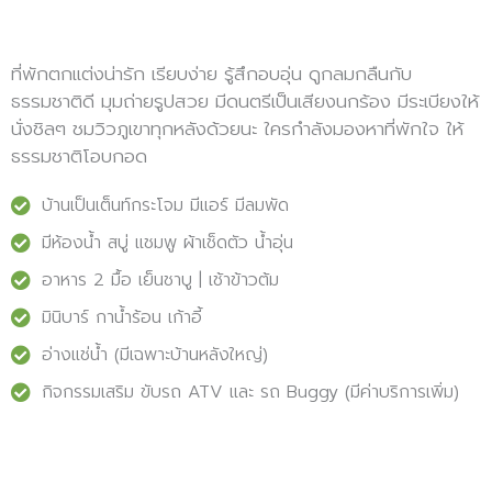
ที่พักตกแต่งน่ารัก เรียบง่าย รู้สึกอบอุ่น ดูกลมกลืนกับ
ธรรมชาติดี มุมถ่ายรูปสวย มีดนตรีเป็นเสียงนกร้อง มีระเบียงให้
นั่งชิลๆ ชมวิวภูเขาทุกหลังด้วยนะ ใครกำลังมองหาที่พักใจ ให้
ธรรมชาติโอบกอด
บ้านเป็นเต็นท์กระโจม มีแอร์ มีลมพัด
มีห้องน้ำ สบู่ แชมพู ผ้าเช็ดตัว น้ำอุ่น
อาหาร 2 มื้อ เย็นชาบู | เช้าข้าวต้ม
มินิบาร์ กาน้ำร้อน เก้าอี้
อ่างแช่น้ำ (มีเฉพาะบ้านหลังใหญ่)
กิจกรรมเสริม ขับรถ ATV และ รถ Buggy (มีค่าบริการเพิ่ม)