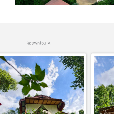
ห้องพักโซน A