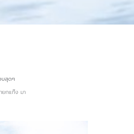
บสงบสุดๆ
มายกแก๊ง มา