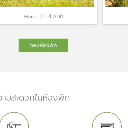
Home Chill A08
จองห้องพัก
วามสะดวกในห้องพัก