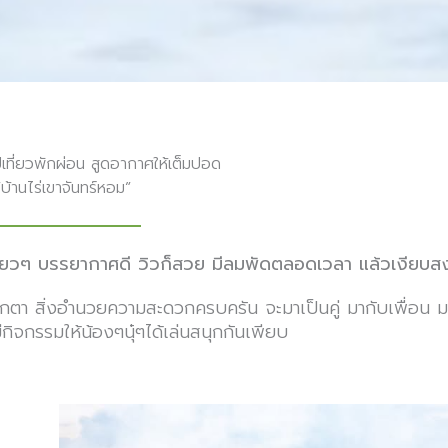
เที่ยวพักผ่อน สูดอากาศให้เต็มปอด
่ ”บ้านไร่เขาจันทร์หอม”
ีเขียวๆ บรรยากาศดี วิวก็สวย มีลมพัดตลอดเวลา แล้วเงีย
ูลูกตา สิ่งอำนวยความสะดวกครบครัน จะมาเป็นคู่ มากับเพื่อน 
กิจกรรมให้น้องๆนุ๋ๆได้เล่นสนุกกันเพียบ